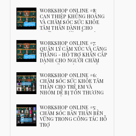
YAGI” THÁNG 11.2024
Đăng ký ngay
WORKSHOP ONLINE #8:
CAN THIỆP KHỦNG HOẢNG
VÀ CHĂM SÓC SỨC KHỎE
TÂM THẦN DÀNH CHO
NHỮNG NGƯỜI HỖ TRỢ
📒 Chủ đề: Can thiệp khủng hoảng và chăm sóc
WORKSHOP ONLINE #7:
sức khỏe tâm thần cho nhóm hỗ trợ. Nguyên tắc
QUẢN LÝ CẢM XÚC VÀ CĂNG
và Quy tắc trong Công tác Cứu Trợ Workshop ...
THẲNG - HỖ TRỢ KHẨN CẤP
DÀNH CHO NGƯỜI CHĂM
SÓC, CỨU TRỢ, THAM VẤN,
CTXH
WORKSHOP ONLINE #6:
📒 Chủ đề: Quản lý cảm xúc và căng thẳng
CHĂM SÓC SỨC KHỎE TÂM
trong hỗ trợ khẩn cấp dành cho người chăm
THẦN CHO TRẺ EM VÀ
sóc, người cứu trợ, nhà tham vấn, nhân viên
NHÓM DỄ BỊ TỔN THƯƠNG
công...
SAU THIÊN TAI
❤️ RECAP WORKSHOP ONLINE 06- 15/11: Chăm
WORKSHOP ONLINE #5:
sóc sức khỏe tâm thần cho trẻ em và nhóm dễ
CHĂM SÓC BẢN THÂN BỀN
bị tổn thương sau thiên tai 🌸🌈 Ngày 15/11
VỮNG TRONG CÔNG TÁC HỖ
vừa qua...
TRỢ
❤️ RECAP WORKSHOP ONLINE 05 -