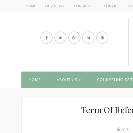
HOME
OUR STORY
CONTACT US
DONATE
DO
HOME
ABOUT US
COUNSELING SER
Term Of Refe
April