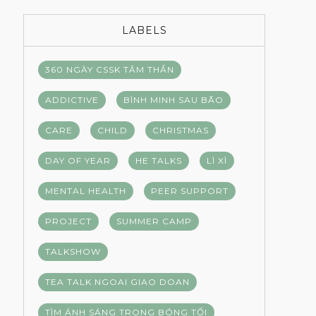
LABELS
360 NGÀY CSSK TÂM THẦN
ADDICTIVE
BÌNH MINH SAU BÃO
CARE
CHILD
CHRISTMAS
DAY OF YEAR
HE TALKS
LÌ XÌ
MENTAL HEALTH
PEER SUPPORT
PROJECT
SUMMER CAMP
TALKSHOW
TEA TALK NGOAI GIAO DOAN
TÌM ÁNH SÁNG TRONG BÓNG TỐI