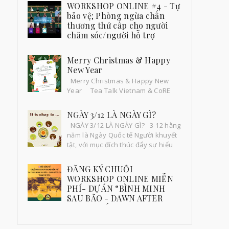
9/11 | Chăm sóc bản thân bền vững trong công
WORKSHOP ONLINE #4 - Tự
tác hỗ trợ 🌸🌈 Ngày 9/11 vừa qua. Workshop
bảo vệ; Phòng ngừa chấn
05 về “Kỹ năng sơ ...
thương thứ cấp cho người
chăm sóc/người hỗ trợ
Workshop online 4: "Chăm sóc
bản thân bền vững trong công tác hỗ trợ: Tự
Merry Christmas & Happy
bảo vệ - Phòng ngừa chấn thương thứ cấp cho
New Year
người chăm sóc...
Merry Christmas & Happy New
Year Tea Talk Vietnam & CoRE
chúc mọi người một mùa giáng sinh
an lành và ấm áp bên gia đình và ng...
NGÀY 3/12 LÀ NGÀY GÌ?
NGÀY 3/12 LÀ NGÀY GÌ? 3-12 hằng
năm là Ngày Quốc tế Người khuyết
tật, với mục đích thúc đẩy sự hiểu
biết về vấn đề khuyết tật và huy
độn...
ĐĂNG KÝ CHUỖI
WORKSHOP ONLINE MIỄN
PHÍ- DỰ ÁN “BÌNH MINH
SAU BÃO - DAWN AFTER
YAGI” THÁNG 10.2024
Đăng ký ngay