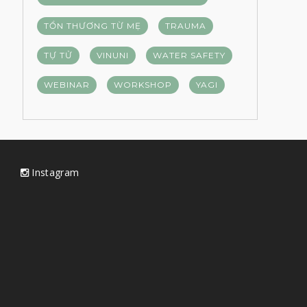
TỔN THƯƠNG TỪ MẸ
TRAUMA
TỰ TỬ
VINUNI
WATER SAFETY
WEBINAR
WORKSHOP
YAGI
Instagram