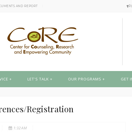
CUMENTS AND REPORT
VICE
LET'S TALK
OUR PROGRAMS
GET 
rences/Registration
1:32 AM