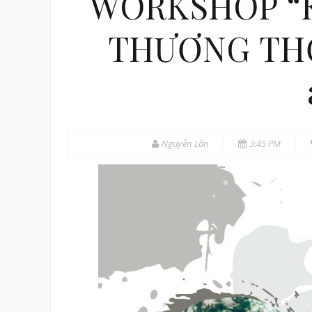
WORKSHOP “K
THƯƠNG THỜI
Nguyễn Lân
3:45 PM