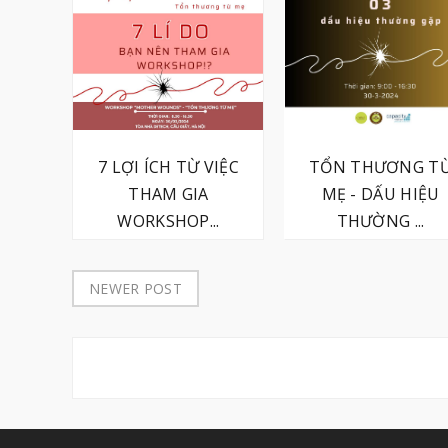
7 LỢI ÍCH TỪ VIỆC
TỔN THƯƠNG T
THAM GIA
MẸ - DẤU HIỆU
WORKSHOP...
THƯỜNG ...
NEWER POST