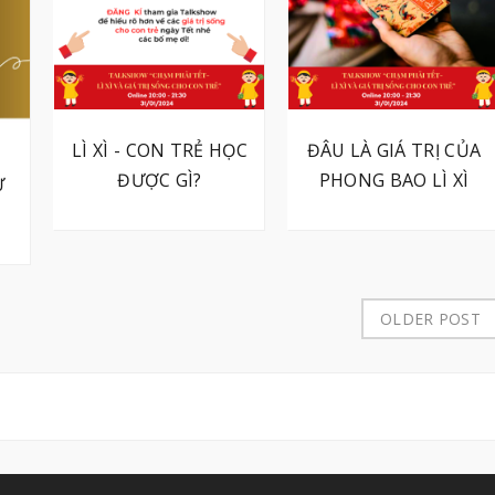
LÌ XÌ - CON TRẺ HỌC
ĐÂU LÀ GIÁ TRỊ CỦA
ĐƯỢC GÌ?
PHONG BAO LÌ XÌ
Ừ
OLDER POST