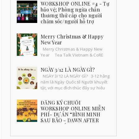
9/11 | Chăm sóc bản thân bền vững trong công
WORKSHOP ONLINE #4 - Tự
tác hỗ trợ 🌸🌈 Ngày 9/11 vừa qua. Workshop
bảo vệ; Phòng ngừa chấn
05 về “Kỹ năng sơ ...
thương thứ cấp cho người
chăm sóc/người hỗ trợ
Workshop online 4: "Chăm sóc
bản thân bền vững trong công tác hỗ trợ: Tự
Merry Christmas & Happy
bảo vệ - Phòng ngừa chấn thương thứ cấp cho
New Year
người chăm sóc...
Merry Christmas & Happy New
Year Tea Talk Vietnam & CoRE
chúc mọi người một mùa giáng sinh
an lành và ấm áp bên gia đình và ng...
NGÀY 3/12 LÀ NGÀY GÌ?
NGÀY 3/12 LÀ NGÀY GÌ? 3-12 hằng
năm là Ngày Quốc tế Người khuyết
tật, với mục đích thúc đẩy sự hiểu
biết về vấn đề khuyết tật và huy
độn...
ĐĂNG KÝ CHUỖI
WORKSHOP ONLINE MIỄN
PHÍ- DỰ ÁN “BÌNH MINH
SAU BÃO - DAWN AFTER
YAGI” THÁNG 10.2024
Đăng ký ngay