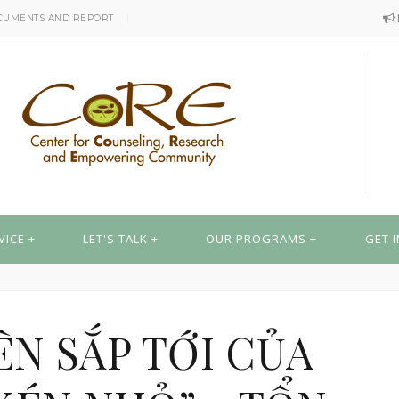
CUMENTS AND REPORT
VICE
LET'S TALK
OUR PROGRAMS
GET 
ÊN SẮP TỚI CỦA