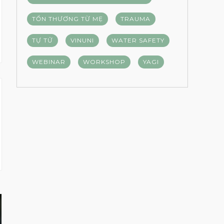
TỔN THƯƠNG TỪ MẸ
TRAUMA
TỰ TỬ
VINUNI
WATER SAFETY
WEBINAR
WORKSHOP
YAGI