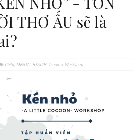
ÉN NHỎ” - TỔN
 THƠ ẤU sẽ là
ai?
Child
,
MENTAL HEALTH
,
Trauma
,
Workshop