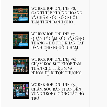
YAGI” THÁNG 11.2024
Đăng ký ngay
WORKSHOP ONLINE #8:
CAN THIỆP KHỦNG HOẢNG
VÀ CHĂM SÓC SỨC KHỎE
TÂM THẦN DÀNH CHO
NHỮNG NGƯỜI HỖ TRỢ
📒 Chủ đề: Can thiệp khủng hoảng và chăm sóc
WORKSHOP ONLINE #7:
sức khỏe tâm thần cho nhóm hỗ trợ. Nguyên tắc
QUẢN LÝ CẢM XÚC VÀ CĂNG
và Quy tắc trong Công tác Cứu Trợ Workshop ...
THẲNG - HỖ TRỢ KHẨN CẤP
DÀNH CHO NGƯỜI CHĂM
SÓC, CỨU TRỢ, THAM VẤN,
CTXH
WORKSHOP ONLINE #6:
📒 Chủ đề: Quản lý cảm xúc và căng thẳng
CHĂM SÓC SỨC KHỎE TÂM
trong hỗ trợ khẩn cấp dành cho người chăm
THẦN CHO TRẺ EM VÀ
sóc, người cứu trợ, nhà tham vấn, nhân viên
NHÓM DỄ BỊ TỔN THƯƠNG
công...
SAU THIÊN TAI
❤️ RECAP WORKSHOP ONLINE 06- 15/11: Chăm
WORKSHOP ONLINE #5:
sóc sức khỏe tâm thần cho trẻ em và nhóm dễ
CHĂM SÓC BẢN THÂN BỀN
bị tổn thương sau thiên tai 🌸🌈 Ngày 15/11
VỮNG TRONG CÔNG TÁC HỖ
vừa qua...
TRỢ
❤️ RECAP WORKSHOP ONLINE 05 -