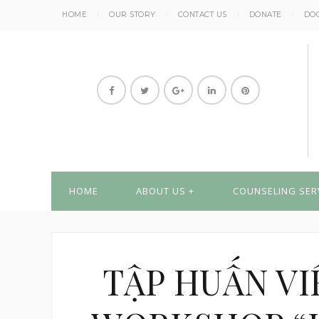
HOME
OUR STORY
CONTACT US
DONATE
DO
HOME
ABOUT US
COUNSELING SER
TẬP HUẤN VI