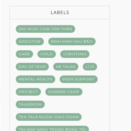
LABELS
360 NGÀY CSSK TÂM THẦN
ADDICTIVE
BÌNH MINH SAU BÃO
CARE
CHILD
CHRISTMAS
DAY OF YEAR
HE TALKS
LÌ XÌ
MENTAL HEALTH
PEER SUPPORT
PROJECT
SUMMER CAMP
TALKSHOW
TEA TALK NGOAI GIAO DOAN
TÌM ÁNH SÁNG TRONG BÓNG TỐI