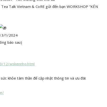
ó, Tea Talk Vietnam & CoRE gửi đến bạn WORKSHOP “KÉN
 13/1/2024
hông báo sau)
23/12/wskennho.html
ức khỏe tâm thần để cập nhật thông tin và ưu đãi:
e/