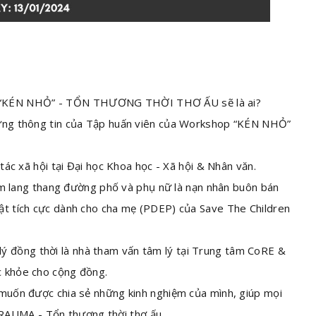
KÉN NHỎ” - TỔN THƯƠNG THỜI THƠ ẤU sẽ là ai?
ững thông tin của Tập huấn viên của Workshop “KÉN NHỎ”
ác xã hội tại Đại học Khoa học - Xã hội & Nhân văn.
em lang thang đường phố và phụ nữ là nạn nhân buôn bán
uật tích cực dành cho cha mẹ (PDEP) của Save The Children
 lý đồng thời là nhà tham vấn tâm lý tại Trung tâm CoRE &
c khỏe cho cộng đồng.
uốn được chia sẻ những kinh nghiệm của mình, giúp mọi
RAUMA - Tổn thương thời thơ ấu