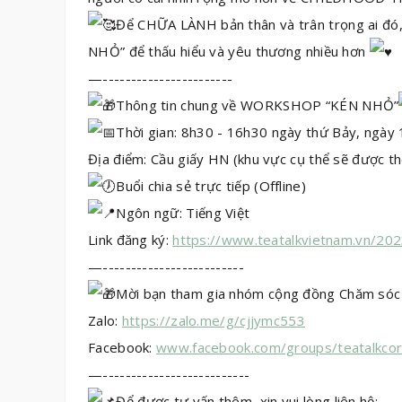
Để CHỮA LÀNH bản thân và trân trọng ai đ
NHỎ” để thấu hiểu và yêu thương nhiều hơn
—-----------------------
Thông tin chung về WORKSHOP “KÉN NHỎ”
Thời gian: 8h30 - 16h30 ngày thứ Bảy, ngày
Địa điểm: Cầu giấy HN (khu vực cụ thể sẽ được t
Buổi chia sẻ trực tiếp (Offline)
Ngôn ngữ: Tiếng Việt
Link đăng ký:
https://www.teatalkvietnam.vn/20
—-------------------------
Mời bạn tham gia nhóm cộng đồng Chăm sóc s
Zalo:
https://zalo.me/g/cjjymc553
Facebook:
www.facebook.com/groups/teatalkcor
—--------------------------
Để được tư vấn thêm, xin vui lòng liên hệ: