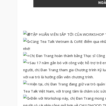
TẬP HUẤN VIÊN SẮP TỚI CỦA WORKSHOP “
Cùng Tea Talk Vietnam & CoRE điểm qua nh
nhé!
Chị Đan Trang hoàn thành bằng Thạc sĩ Công t
Sau
17 năm gắn bó với công việc hỗ trợ trẻ 
người, chị Đan Trang tham gia Chương trình Kỷ l
với vai trò là hướng dẫn viên chương trình.
Hiện tại, chị Đan Trang đang giữ vai trò quản
Tea Talk Việt Nam, với trọng tâm là chăm sóc sứ
Đến với Workshop này, chị Đan Trang mong m
người có cái nhìn rộng mở hơn về CHILDHOOD T